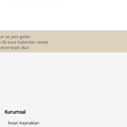
r ve yeni gelen
 ilk önce haberdar olmak
imize kayıt olun
Kurumsal
İnsan Kaynakları