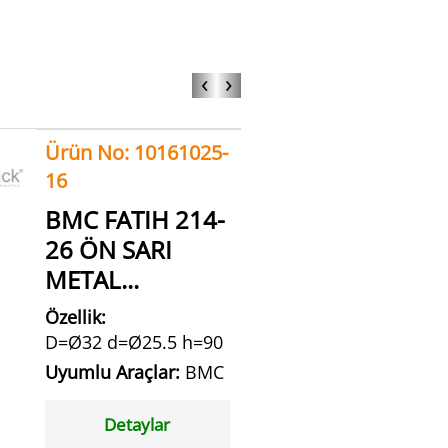
‹
›
Ürün No: 10161025-
16
BMC FATIH 214-
26 ÖN SARI
METAL...
Özellik:
D=Ø32 d=Ø25.5 h=90
Uyumlu Araçlar:
BMC
Detaylar