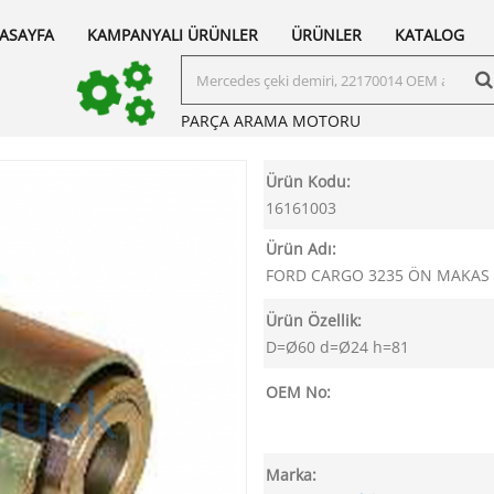
ASAYFA
KAMPANYALI ÜRÜNLER
ÜRÜNLER
KATALOG
PARÇA ARAMA
MOTORU
Ürün Kodu:
16161003
Ürün Adı:
FORD CARGO 3235 ÖN MAKAS
Ürün Özellik:
D=Ø60 d=Ø24 h=81
OEM No:
Marka: