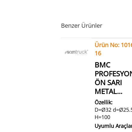
Benzer Ürünler
Ürün No: 101
16
BMC
PROFESYO
ÖN SARI
METAL...
Özellik:
D=Ø32 d=Ø25.
H=100
Uyumlu Araçla