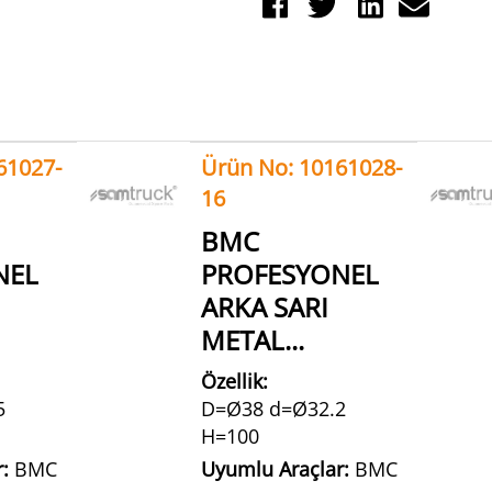
61027-
Ürün No: 10161028-
16
BMC
NEL
PROFESYONEL
ARKA SARI
METAL...
Özellik:
5
D=Ø38 d=Ø32.2
H=100
r:
BMC
Uyumlu Araçlar:
BMC