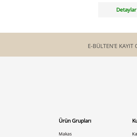
Detaylar
E-BÜLTEN’E KAYIT 
Ürün Grupları
K
Makas
Ka