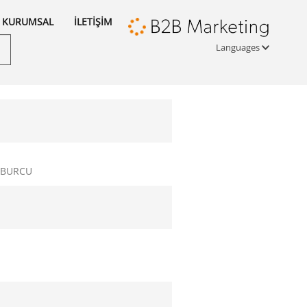
KURUMSAL
İLETİŞİM
Languages
Türkçe
English
русский
 BURCU