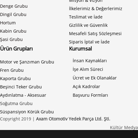
Misyon & Vizyon
Denge Grubu
İlkelerimiz & Değerlerimiz
Dingil Grubu
Teslimat ve İade
Hortum
Gizlilik ve Güvenlik
Kabin Grubu
Mesafeli Satış Sözleşmesi
Şasi Grubu
Siparis İptal ve İade
Ürün Grupları
Kurumsal
İnsan Kaynakları
Motor ve Şanzıman Grubu
İşe Alım Süreci
Fren Grubu
Ücret ve Ek Olanaklar
Kaporta Grubu
Açık Kadrolar
Beşinci Teker Grubu
Aydınlatma - Aksesuar
Başvuru Formları
Soğutma Grubu
Süspansiyon Körük Grubu
Copyright 2019 |
Axam Otomotiv Yedek Parça Ltd. Şti.
Kültür Medya