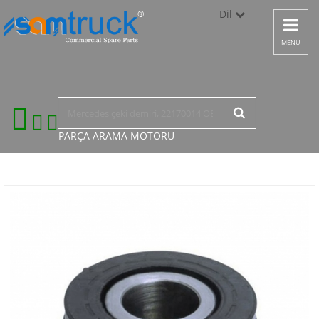
Dil
Toggle
navigat
Türkçe
MENU
English
русский
PARÇA ARAMA
MOTORU