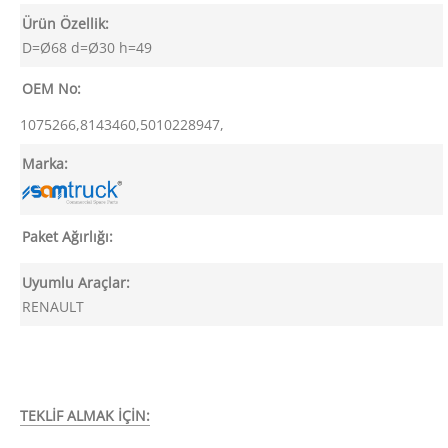
Ürün Özellik:
D=Ø68 d=Ø30 h=49
OEM No:
1075266,8143460,5010228947,
Marka:
Paket Ağırlığı:
Uyumlu Araçlar:
RENAULT
TEKLİF ALMAK İÇİN: