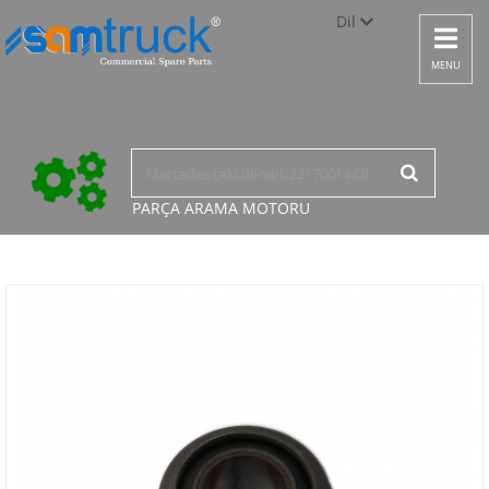
Dil
Toggle
navigat
Türkçe
MENU
English
русский
PARÇA ARAMA
MOTORU