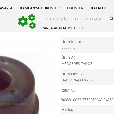
ASAYFA
KAMPANYALI ÜRÜNLER
ÜRÜNLER
KATALOG
PARÇA ARAMA
MOTORU
Ürün Kodu:
22220020
Ürün Adı:
MERCEDES TAKOZ
Ürün Özellik:
D=Ø61 d=Ø9 h=32
OEM No:
9408910023,3759980040,9428
Marka: