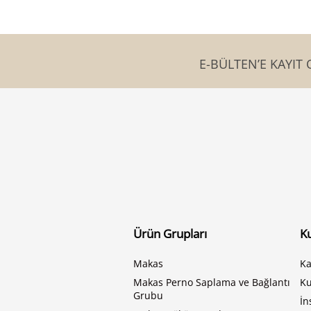
E-BÜLTEN’E KAYIT 
Ürün Grupları
K
Makas
Ka
Makas Perno Saplama ve Bağlantı
K
Grubu
İn