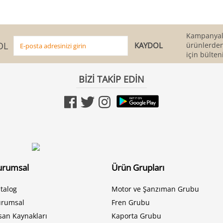
Kampanyala
OL
ürünlerden
için bülten
BİZİ TAKİP EDİN
urumsal
Ürün Grupları
talog
Motor ve Şanzıman Grubu
urumsal
Fren Grubu
san Kaynakları
Kaporta Grubu