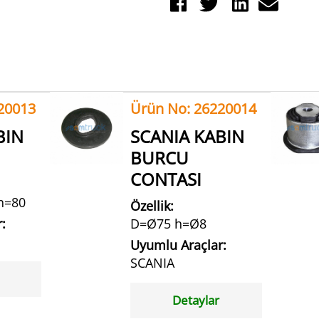
20013
Ürün No: 26220014
BIN
SCANIA KABIN
BURCU
CONTASI
h=80
Özellik:
:
D=Ø75 h=Ø8
Uyumlu Araçlar:
SCANIA
Detaylar