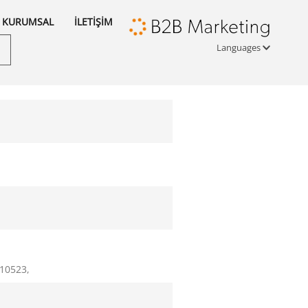
KURUMSAL
İLETİŞİM
Languages
Türkçe
English
русский
910523,