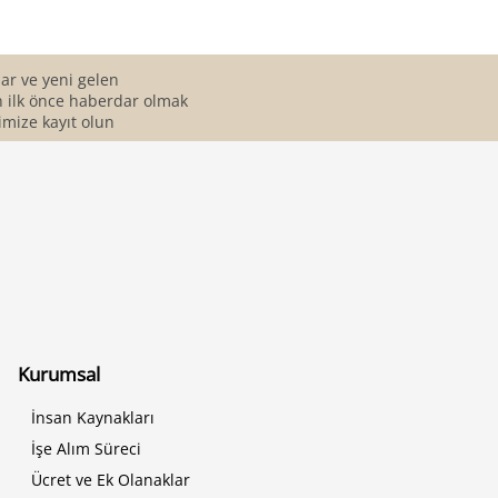
r ve yeni gelen
 ilk önce haberdar olmak
imize kayıt olun
Kurumsal
İnsan Kaynakları
İşe Alım Süreci
Ücret ve Ek Olanaklar