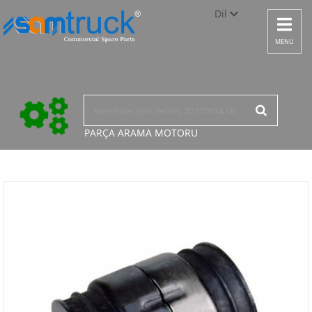
Dil
Toggle
navigat
Türkçe
MENU
English
русский
PARÇA ARAMA
MOTORU