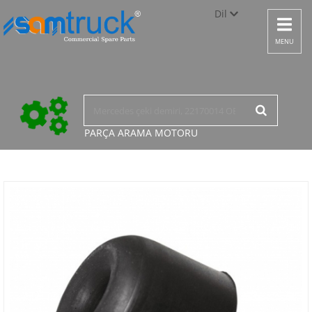
Dil
Toggle
navigat
Türkçe
MENU
English
русский
PARÇA ARAMA
MOTORU