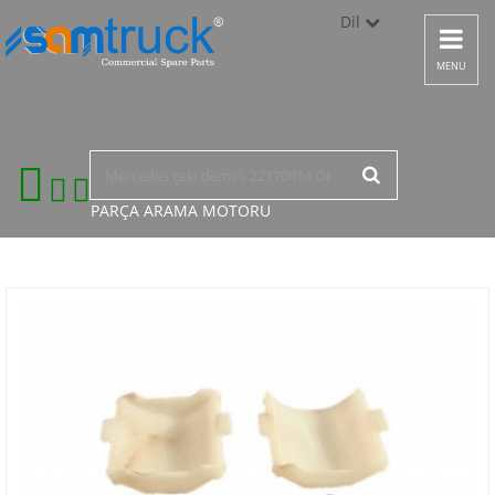
Dil
Toggle
navigat
Türkçe
MENU
English
русский
PARÇA ARAMA
MOTORU