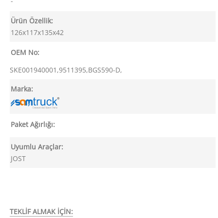
-
Ürün Özellik:
126x117x135x42
OEM No:
SKE001940001,9511395,BGS590-D,
Marka:
Paket Ağırlığı:
Uyumlu Araçlar:
JOST
TEKLİF ALMAK İÇİN: