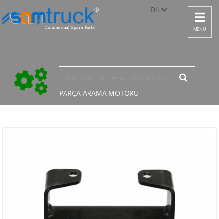
Dil
Toggle
navigat
Türkçe
MENU
English
русский
PARÇA ARAMA
MOTORU