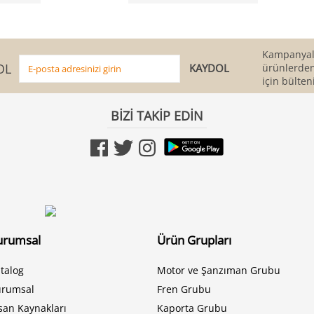
Kampanyala
OL
ürünlerden
için bülten
BİZİ TAKİP EDİN
urumsal
Ürün Grupları
talog
Motor ve Şanzıman Grubu
urumsal
Fren Grubu
san Kaynakları
Kaporta Grubu