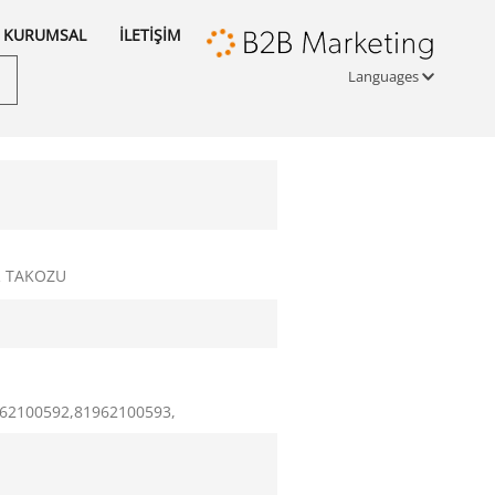
KURUMSAL
İLETİŞİM
Languages
Türkçe
English
русский
R TAKOZU
962100592,81962100593,