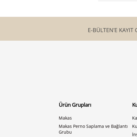
E-BÜLTEN’E KAYIT 
Ürün Grupları
K
Makas
Ka
Makas Perno Saplama ve Bağlantı
K
Grubu
İn