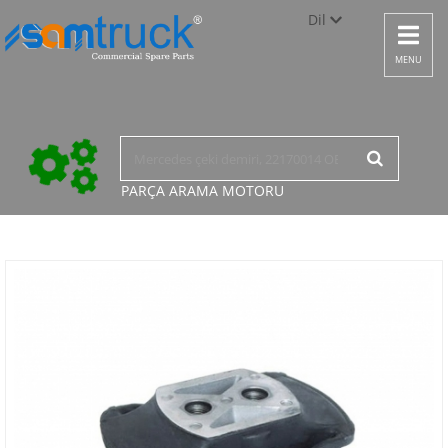
Dil
Toggle
navigat
Türkçe
MENU
English
русский
PARÇA ARAMA
MOTORU