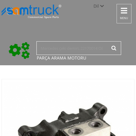
Dil
Toggle
navigat
Türkçe
MENU
English
русский
PARÇA ARAMA
MOTORU