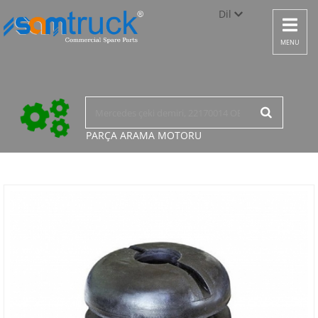
Dil
Toggle
navigat
Türkçe
MENU
English
русский
PARÇA ARAMA
MOTORU