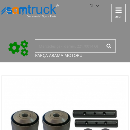
Dil
Toggle
navigat
Türkçe
MENU
English
русский
PARÇA ARAMA
MOTORU