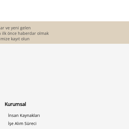
r ve yeni gelen
 ilk önce haberdar olmak
imize kayıt olun
Kurumsal
İnsan Kaynakları
İşe Alım Süreci