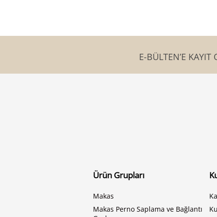
E-BÜLTEN’E KAYIT 
Ürün Grupları
K
Makas
Ka
Makas Perno Saplama ve Bağlantı
K