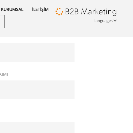
KURUMSAL
İLETİŞİM
Languages
Türkçe
English
русский
KIMI