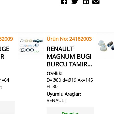
82009
Ürün No: 24182003
NGE
RENAULT
IR
MAGNUM BUGI
BURCU TAMIR...
Özellik:
h=64
D=Ø80 d=Ø19 Ax=145
H=30
:
Uyumlu Araçlar:
RENAULT
Detaylar