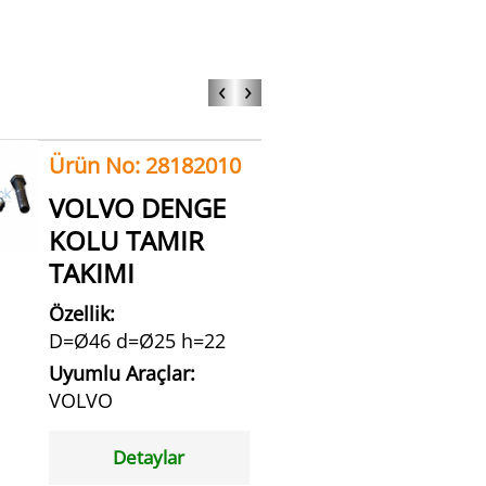
‹
›
Ürün No: 28182010
VOLVO DENGE
KOLU TAMIR
TAKIMI
Özellik:
D=Ø46 d=Ø25 h=22
Uyumlu Araçlar:
VOLVO
Detaylar