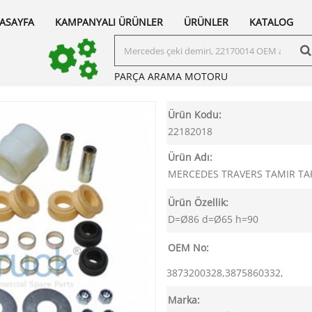
ASAYFA
KAMPANYALI ÜRÜNLER
ÜRÜNLER
KATALOG
PARÇA ARAMA
MOTORU
Ürün Kodu:
22182018
Ürün Adı:
MERCEDES TRAVERS TAMIR TA
Ürün Özellik:
D=Ø86 d=Ø65 h=90
OEM No:
3873200328,3875860332,
Marka: