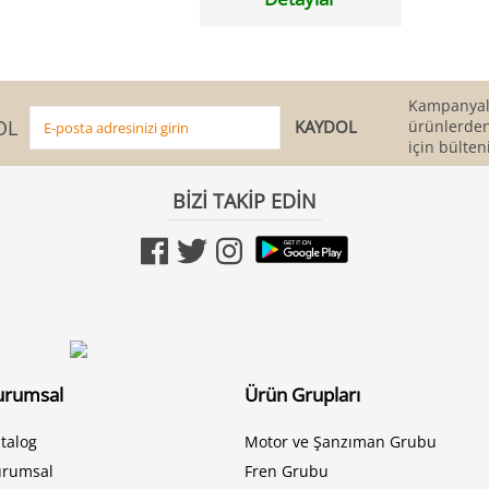
Kampanyala
OL
ürünlerden
için bülten
BİZİ TAKİP EDİN
urumsal
Ürün Grupları
talog
Motor ve Şanzıman Grubu
urumsal
Fren Grubu