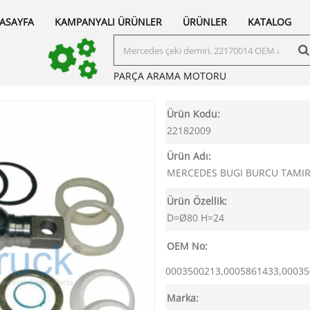
ASAYFA
KAMPANYALI ÜRÜNLER
ÜRÜNLER
KATALOG
PARÇA ARAMA
MOTORU
Ürün Kodu:
22182009
Ürün Adı:
MERCEDES BUGI BURCU TAMIR
Ürün Özellik:
D=Ø80 H=24
OEM No:
0003500213,0005861433,00035
Marka: