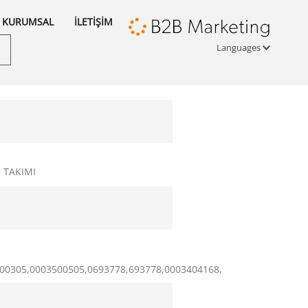
KURUMSAL
İLETİŞİM
Languages
Türkçe
English
русский
 TAKIMI
00305,0003500505,0693778,693778,0003404168,