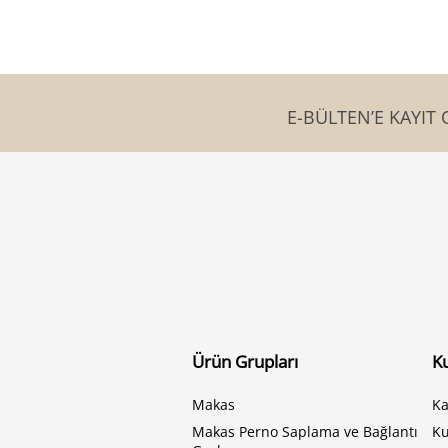
E-BÜLTEN’E KAYIT 
Ürün Grupları
K
Makas
Ka
Makas Perno Saplama ve Bağlantı
K