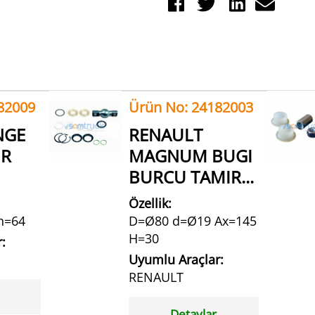
82009
Ürün No: 24182003
NGE
RENAULT
IR
MAGNUM BUGI
BURCU TAMIR...
Özellik:
h=64
D=Ø80 d=Ø19 Ax=145
H=30
:
Uyumlu Araçlar:
RENAULT
Detaylar