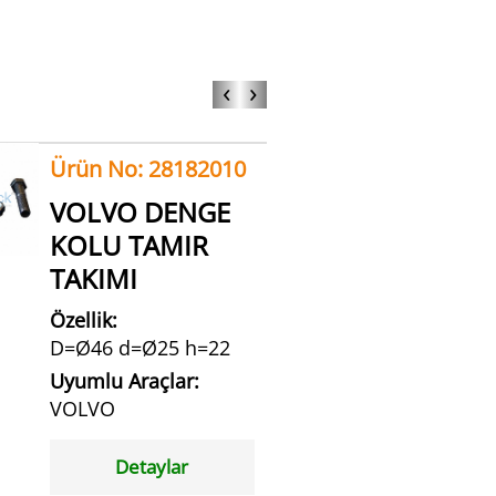
‹
›
Ürün No: 28182010
VOLVO DENGE
KOLU TAMIR
TAKIMI
Özellik:
D=Ø46 d=Ø25 h=22
Uyumlu Araçlar:
VOLVO
Detaylar