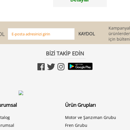
Kampanyala
OL
ürünlerden
için bülten
BİZİ TAKİP EDİN
urumsal
Ürün Grupları
talog
Motor ve Şanzıman Grubu
urumsal
Fren Grubu