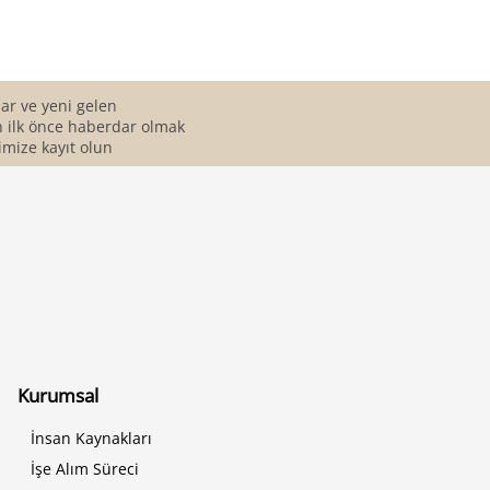
r ve yeni gelen
 ilk önce haberdar olmak
imize kayıt olun
Kurumsal
İnsan Kaynakları
İşe Alım Süreci