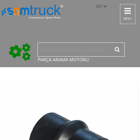
Dil
Toggle
navigat
Türkçe
MENU
English
русский
PARÇA ARAMA
MOTORU