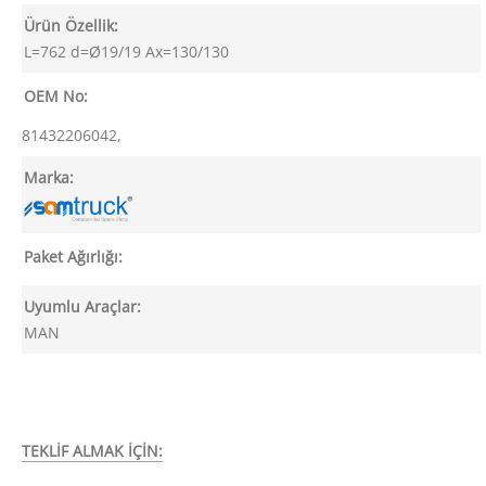
Ürün Özellik:
L=762 d=Ø19/19 Ax=130/130
OEM No:
81432206042,
Marka:
Paket Ağırlığı:
Uyumlu Araçlar:
MAN
TEKLİF ALMAK İÇİN: