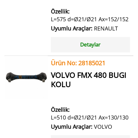
Özellik:
L=575 d=Ø21/Ø21 Ax=152/152
Uyumlu Araçlar:
RENAULT
Detaylar
Ürün No: 28185021
VOLVO FMX 480 BUGI
KOLU
Özellik:
L=510 d=Ø21/Ø21 Ax=130/130
Uyumlu Araçlar:
VOLVO