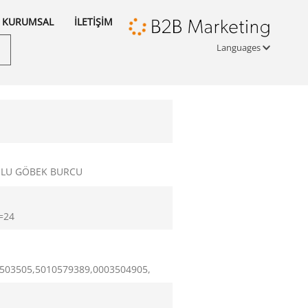
KURUMSAL
İLETİŞİM
Languages
Türkçe
English
русский
KOLU GÖBEK BURCU
=24
503505,5010579389,0003504905,