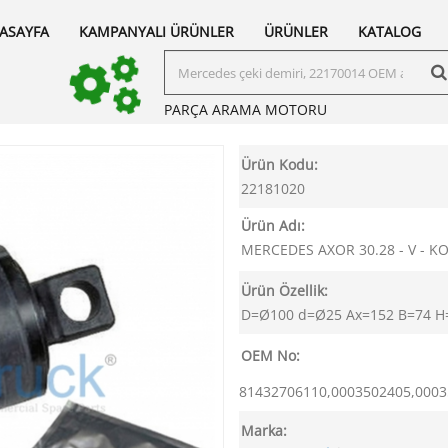
ASAYFA
KAMPANYALI ÜRÜNLER
ÜRÜNLER
KATALOG
PARÇA ARAMA
MOTORU
Ürün Kodu:
22181020
Ürün Adı:
MERCEDES AXOR 30.28 - V - 
Ürün Özellik:
D=Ø100 d=Ø25 Ax=152 B=74 H
OEM No:
81432706110,0003502405,0003
Marka: