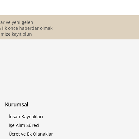
r ve yeni gelen
 ilk önce haberdar olmak
imize kayıt olun
Kurumsal
İnsan Kaynakları
İşe Alım Süreci
Ücret ve Ek Olanaklar