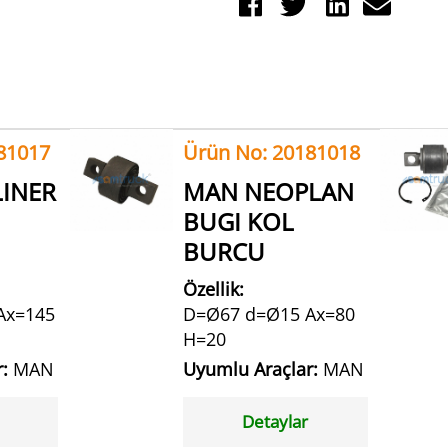
81017
Ürün No: 20181018
INER
MAN NEOPLAN
BUGI KOL
BURCU
Özellik:
Ax=145
D=Ø67 d=Ø15 Ax=80
H=20
r:
MAN
Uyumlu Araçlar:
MAN
Detaylar