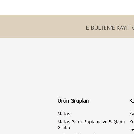
E-BÜLTEN’E KAYIT 
Ürün Grupları
K
Makas
Ka
Makas Perno Saplama ve Bağlantı
K
Grubu
İn