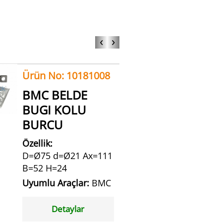
‹
›
Ürün No: 10181008
BMC BELDE
BUGI KOLU
BURCU
Özellik:
D=Ø75 d=Ø21 Ax=111
B=52 H=24
Uyumlu Araçlar:
BMC
Detaylar