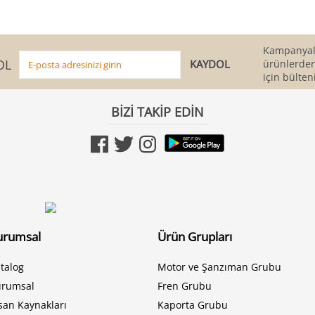
Kampanyala
OL
ürünlerden
için bülten
BİZİ TAKİP EDİN
urumsal
Ürün Grupları
talog
Motor ve Şanzıman Grubu
urumsal
Fren Grubu
san Kaynakları
Kaporta Grubu